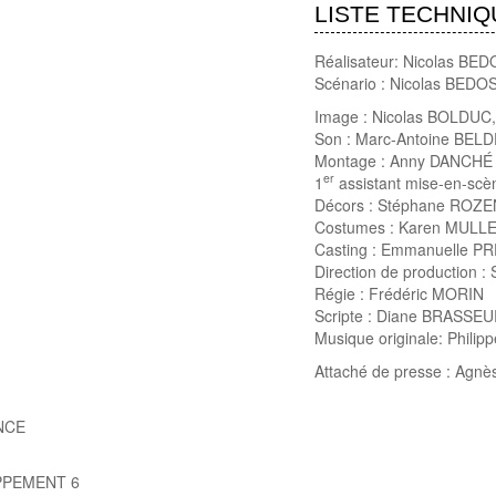
LISTE TECHNIQ
Réalisateur: Nicolas BE
Scénario : Nicolas BEDOS
Image : Nicolas BOLDUC
Son : Marc-Antoine BELD
Montage : Anny DANCHÉ
er
1
assistant mise-en-sc
Décors : Stéphane ROZ
Costumes : Karen MUL
Casting : Emmanuelle P
Direction de production 
Régie : Frédéric MORIN
Scripte : Diane BRASSE
Musique originale: Phili
Attaché de presse : Agn
NCE
PPEMENT 6