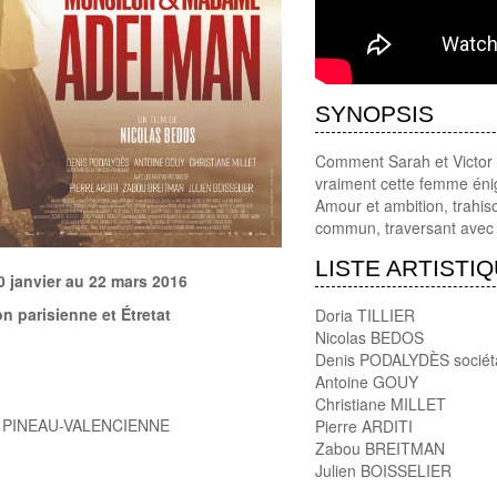
SYNOPSIS
Comment Sarah et Victor o
vraiment cette femme éni
Amour et ambition, trahis
commun, traversant avec n
LISTE ARTISTI
0 janvier au 22 mars 2016
n parisienne et Étretat
Doria TILLIER
Nicolas BEDOS
Denis PODALYDÈS sociéta
Antoine GOUY
Christiane MILLET
is PINEAU-VALENCIENNE
Pierre ARDITI
Zabou BREITMAN
Julien BOISSELIER