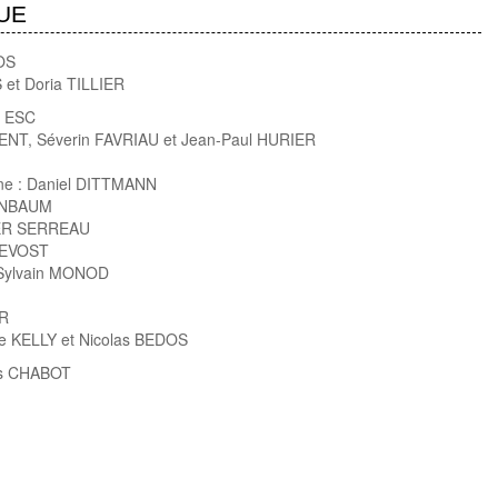
UE
DOS
 et Doria TILLIER
, ESC
ENT, Séverin FAVRIAU et Jean-Paul HURIER
ène : Daniel DITTMANN
ENBAUM
LER SERREAU
REVOST
: Sylvain MONOD
UR
ppe KELLY et Nicolas BEDOS
ès CHABOT