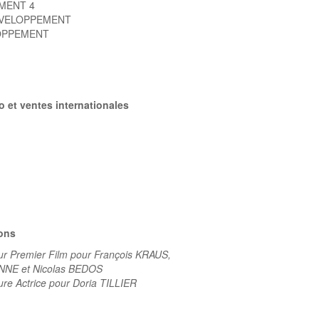
MENT 4
DÉVELOPPEMENT
OPPEMENT
éo et ventes internationales
ions
eur Premier Film pour François KRAUS,
NNE et Nicolas BEDOS
ure Actrice pour Doria TILLIER