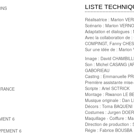
LISTE TECHNIQ
ONS
Réalisatrice : Marion V
Scénario : Marion VERN
Adaptation et dialogues
Avec la collaboration d
COMPINGT, Fanny CHES
Sur une idée de : Mar
Image : David CHAMBILL
Son : Michel CASANG (A
GABORIEAU
Casting : Emmanuelle P
Première assistante mis
Scripte : Ariel SCTRICK
FRANCE
Montage : Riwanon LE B
Musique originale : Dan 
Décors : Toma BAQUENI
Costumes : Jurgen DOE
Maquillage - Coiffure : 
MENT 6
Direction de production 
Régie : Fabrice BOUSBA
PPEMENT 6