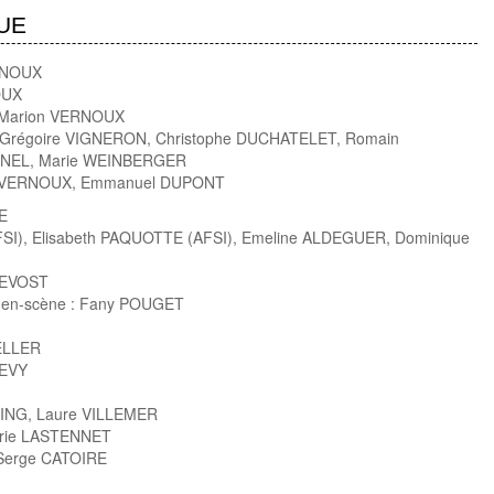
UE
ERNOUX
OUX
 : Marion VERNOUX
e : Grégoire VIGNERON, Christophe DUCHATELET, Romain
NEL, Marie WEINBERGER
ion VERNOUX, Emmanuel DUPONT
E
FSI), Elisabeth PAQUOTTE (AFSI), Emeline ALDEGUER, Dominique
REVOST
e-en-scène : Fany POUGET
ELLER
LEVY
RING, Laure VILLEMER
Marie LASTENNET
: Serge CATOIRE