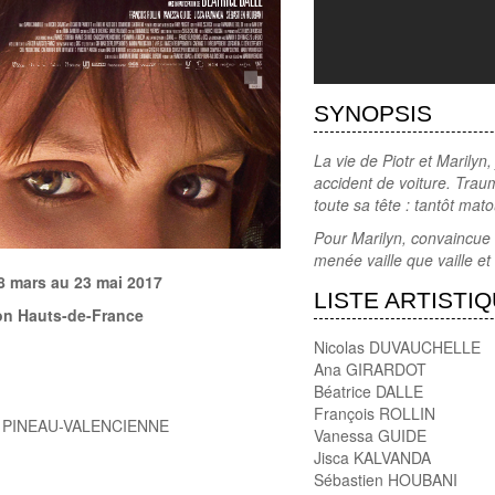
SYNOPSIS
La vie de Piotr et Marilyn,
accident de voiture. Traum
toute sa tête : tantôt mat
Pour Marilyn, convaincue 
menée vaille que vaille et
8 mars au 23 mai 2017
LISTE ARTISTI
on Hauts-de-France
Nicolas DUVAUCHELLE
Ana GIRARDOT
Béatrice DALLE
François ROLLIN
is PINEAU-VALENCIENNE
Vanessa GUIDE
Jisca KALVANDA
Sébastien HOUBANI